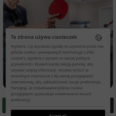
Ta strona używa ciasteczek
Wybierz, czy wyrażasz zgodę na używanie przez nas
plików cookie i powiązanych technologii („Pliki
cookie”), zgodnie z opisem w naszej polityce
prywatności. Rozwiń każdą sekcję poniżej, aby
uzyskać więcej informacji. Możesz wrócić w
dowolnym momencie z tej samej przeglądarki
Wypoczynek dla aktywnych rodzin
internetowej, aby zaktualizować swoje preferencje.
Pamiętaj, że zresetowanie plików cookie
przeglądarki spowoduje zresetowanie twoich
preferencji.
REZERWUJ
DOJAZD
ZADZWOŃ
MENU
Accept all