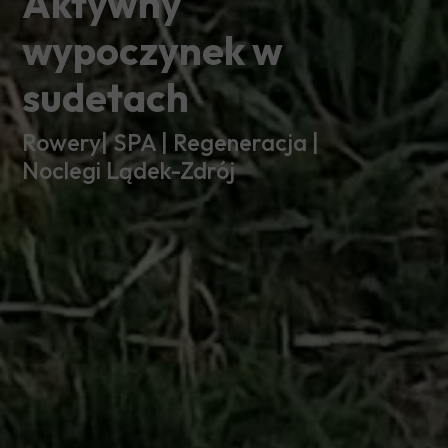
Aktywny
wypoczynek w
sudetach
Zewnętrzna
Rowery| SPA | Regeneracja |
strefa spa
Noclegi Lądek-Zdrój