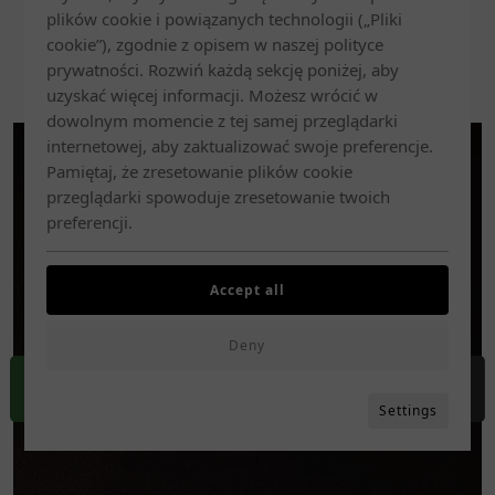
Karnet 10 wejść 90 minut - 1200 zł
plików cookie i powiązanych technologii („Pliki
cookie”), zgodnie z opisem w naszej polityce
prywatności. Rozwiń każdą sekcję poniżej, aby
uzyskać więcej informacji. Możesz wrócić w
dowolnym momencie z tej samej przeglądarki
internetowej, aby zaktualizować swoje preferencje.
Pamiętaj, że zresetowanie plików cookie
przeglądarki spowoduje zresetowanie twoich
preferencji.
Accept all
Deny
REZERWUJ
DOJAZD
ZADZWOŃ
MENU
Settings