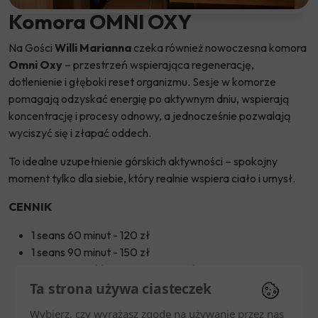
Komora OMNI OXY
Na Gości
Willi Marianna
czeka również nowoczesna komora
Omni Oxy
– przestrzeń wspierająca regenerację,
dotlenienie i głęboki reset organizmu. Sesje w komorze
pomagają odzyskać energię po aktywnym dniu, wspierają
koncentrację i procesy odnowy, a jednocześnie pozwalają
wyciszyć się i złapać oddech.
To idealne uzupełnienie górskich aktywności – spokojny
moment tylko dla siebie, który realnie wspiera ciało i umysł.
CENNIK
1 seans 60 minut - 120 zł
1 seans 90 minut - 150 zł
Karnet 5 wejść 60 minut - 500 zł
Karnet 10 wejść 60 minut - 800 zł
Ta strona używa ciasteczek
Karnet 5 wejść 90 minut - 700 zł
Wybierz, czy wyrażasz zgodę na używanie przez nas